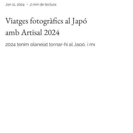
Jan 11, 2024
2 min de lectura
Viatges fotogràfics al Japó
amb Artisal 2024
2024 tenim planejat tornar-hi al Japó, i més
avall en aquest mateix post us deixo escrit
el calendari amb les sortides previstes. Si
voleu g