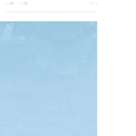
mans una càmera de film, es tracta d’una
Contax T2 en bon estat i que un viatger del
meu grup s’h