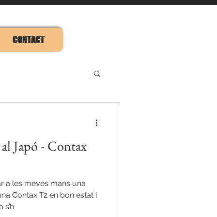
CONTACT
al Japó - Contax
bar a les meves mans una
una Contax T2 en bon estat i
 s’h