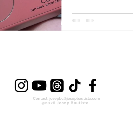
Back home
Contact:
josepbc@josepbautista.com
@2026 Josep Bautista.