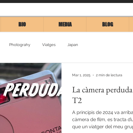
BIO
MEDIA
BLOG
Photograhy
Viatges
Japan
Mar 1, 2025
2 min de lectura
La càmera perduda 
T2
A principis de 2024 va arri
càmera de film, es tracta d’
que un viatger del meu grup