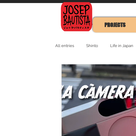
PROJECTS
All entries
Shinto
Life in Japan