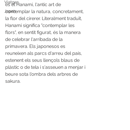
Viatges
és el Hanami, l'antic art de 
Japan
contemplar la natura, concretament, 
la flor del cirerer. Literalment traduït, 
Hanami significa "contemplar les 
flors", en sentit figurat, és la manera 
de celebrar l'arribada de la 
primavera. Els japonesos es 
reuneixen als parcs d'arreu del país, 
estenent els seus llençols blaus de 
plàstic o de tela i s'asseuen a menjar i 
beure sota l'ombra dels arbres de 
sakura.