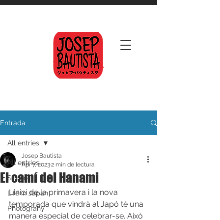
Entrada
All entries
Josep Bautista
All entries
Apr 7, 2023
2 min de lectura
El camí del Hanami
Shinto
L'inici de la primavera i la nova 
Life in Japan
temporada que vindrà al Japó té una 
Photograhy
manera especial de celebrar-se. Això 